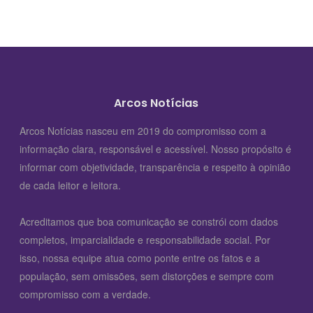
Arcos Notícias
Arcos Notícias nasceu em 2019 do compromisso com a
informação clara, responsável e acessível. Nosso propósito é
informar com objetividade, transparência e respeito à opinião
de cada leitor e leitora.
Acreditamos que boa comunicação se constrói com dados
completos, imparcialidade e responsabilidade social. Por
isso, nossa equipe atua como ponte entre os fatos e a
população, sem omissões, sem distorções e sempre com
compromisso com a verdade.